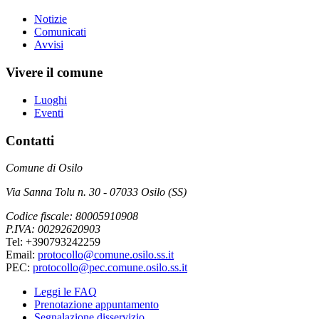
Notizie
Comunicati
Avvisi
Vivere il comune
Luoghi
Eventi
Contatti
Comune di Osilo
Via Sanna Tolu n. 30 - 07033 Osilo (SS)
Codice fiscale: 80005910908
P.IVA: 00292620903
Tel: +390793242259
Email:
protocollo@comune.osilo.ss.it
PEC:
protocollo@pec.comune.osilo.ss.it
Leggi le FAQ
Prenotazione appuntamento
Segnalazione disservizio