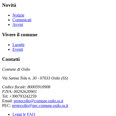
Novità
Notizie
Comunicati
Avvisi
Vivere il comune
Luoghi
Eventi
Contatti
Comune di Osilo
Via Sanna Tolu n. 30 - 07033 Osilo (SS)
Codice fiscale: 80005910908
P.IVA: 00292620903
Tel: +390793242259
Email:
protocollo@comune.osilo.ss.it
PEC:
protocollo@pec.comune.osilo.ss.it
Leggi le FAQ