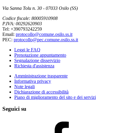
Via Sanna Tolu n. 30 - 07033 Osilo (SS)
Codice fiscale: 80005910908
P.IVA: 00292620903
Tel: +390793242259
Email:
protocollo@comune.osilo.ss.it
PEC:
protocollo@pec.comune.osilo.ss.it
Leggi le FAQ
Prenotazione appuntamento
Segnalazione disservizio
Richiesta d'assistenza
Amministrazione trasparente
Informativa privacy
Note legali
Dichiarazione di accessibilità
Piano di miglioramento del sito e dei servizi
Seguici su