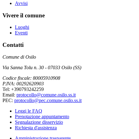
Avvisi
Vivere il comune
Luoghi
Eventi
Contatti
Comune di Osilo
Via Sanna Tolu n. 30 - 07033 Osilo (SS)
Codice fiscale: 80005910908
P.IVA: 00292620903
Tel: +390793242259
Email:
protocollo@comune.osilo.ss.it
PEC:
protocollo@pec.comune.osilo.ss.it
Leggi le FAQ
Prenotazione appuntamento
Segnalazione disservizio
Richiesta d'assistenza
Amministrazione trasparente