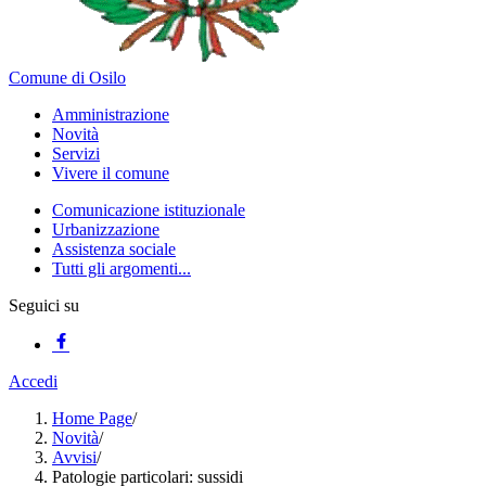
Comune di Osilo
Amministrazione
Novità
Servizi
Vivere il comune
Comunicazione istituzionale
Urbanizzazione
Assistenza sociale
Tutti gli argomenti...
Seguici su
Accedi
Home Page
/
Novità
/
Avvisi
/
Patologie particolari: sussidi