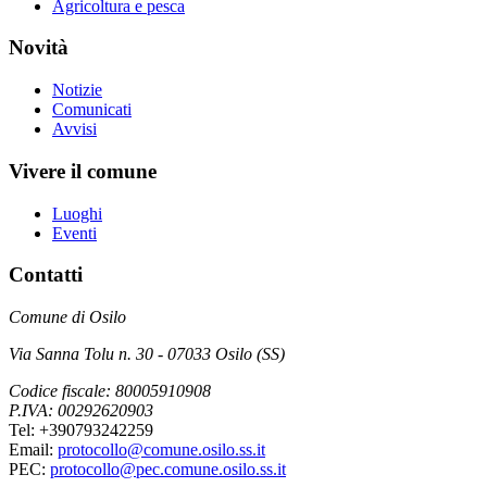
Agricoltura e pesca
Novità
Notizie
Comunicati
Avvisi
Vivere il comune
Luoghi
Eventi
Contatti
Comune di Osilo
Via Sanna Tolu n. 30 - 07033 Osilo (SS)
Codice fiscale: 80005910908
P.IVA: 00292620903
Tel: +390793242259
Email:
protocollo@comune.osilo.ss.it
PEC:
protocollo@pec.comune.osilo.ss.it