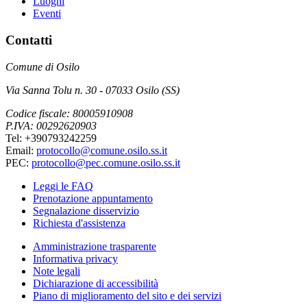
Luoghi
Eventi
Contatti
Comune di Osilo
Via Sanna Tolu n. 30 - 07033 Osilo (SS)
Codice fiscale: 80005910908
P.IVA: 00292620903
Tel: +390793242259
Email:
protocollo@comune.osilo.ss.it
PEC:
protocollo@pec.comune.osilo.ss.it
Leggi le FAQ
Prenotazione appuntamento
Segnalazione disservizio
Richiesta d'assistenza
Amministrazione trasparente
Informativa privacy
Note legali
Dichiarazione di accessibilità
Piano di miglioramento del sito e dei servizi