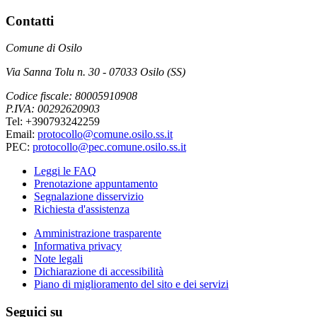
Contatti
Comune di Osilo
Via Sanna Tolu n. 30 - 07033 Osilo (SS)
Codice fiscale: 80005910908
P.IVA: 00292620903
Tel: +390793242259
Email:
protocollo@comune.osilo.ss.it
PEC:
protocollo@pec.comune.osilo.ss.it
Leggi le FAQ
Prenotazione appuntamento
Segnalazione disservizio
Richiesta d'assistenza
Amministrazione trasparente
Informativa privacy
Note legali
Dichiarazione di accessibilità
Piano di miglioramento del sito e dei servizi
Seguici su