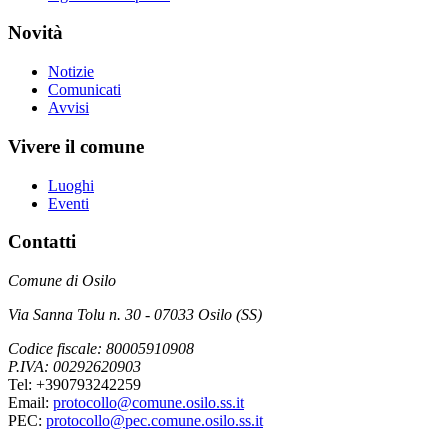
Novità
Notizie
Comunicati
Avvisi
Vivere il comune
Luoghi
Eventi
Contatti
Comune di Osilo
Via Sanna Tolu n. 30 - 07033 Osilo (SS)
Codice fiscale: 80005910908
P.IVA: 00292620903
Tel: +390793242259
Email:
protocollo@comune.osilo.ss.it
PEC:
protocollo@pec.comune.osilo.ss.it