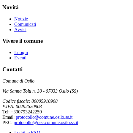
Novità
Notizie
Comunicati
Avvisi
Vivere il comune
Luoghi
Eventi
Contatti
Comune di Osilo
Via Sanna Tolu n. 30 - 07033 Osilo (SS)
Codice fiscale: 80005910908
P.IVA: 00292620903
Tel: +390793242259
Email:
protocollo@comune.osilo.ss.it
PEC:
protocollo@pec.comune.osilo.ss.it
Leggi le FAQ