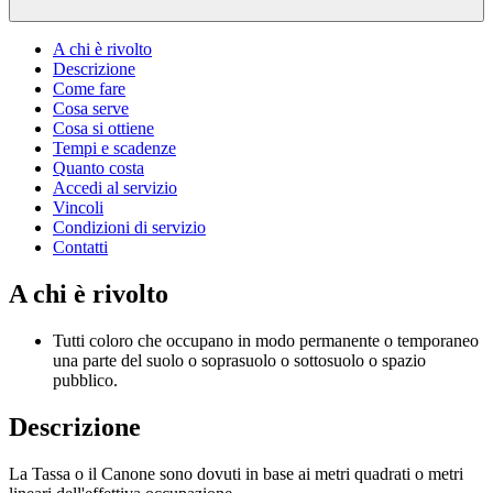
A chi è rivolto
Descrizione
Come fare
Cosa serve
Cosa si ottiene
Tempi e scadenze
Quanto costa
Accedi al servizio
Vincoli
Condizioni di servizio
Contatti
A chi è rivolto
Tutti coloro che occupano in modo permanente o temporaneo
una parte del suolo o soprasuolo o sottosuolo o spazio
pubblico.
Descrizione
La Tassa o il Canone sono dovuti in base ai metri quadrati o metri