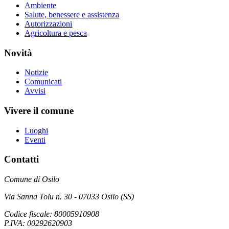
Ambiente
Salute, benessere e assistenza
Autorizzazioni
Agricoltura e pesca
Novità
Notizie
Comunicati
Avvisi
Vivere il comune
Luoghi
Eventi
Contatti
Comune di Osilo
Via Sanna Tolu n. 30 - 07033 Osilo (SS)
Codice fiscale: 80005910908
P.IVA: 00292620903