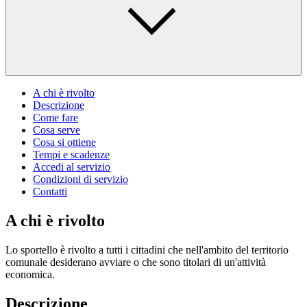
A chi è rivolto
Descrizione
Come fare
Cosa serve
Cosa si ottiene
Tempi e scadenze
Accedi al servizio
Condizioni di servizio
Contatti
A chi è rivolto
Lo sportello è rivolto a tutti i cittadini che nell'ambito del territorio
comunale desiderano avviare o che sono titolari di un'attività
economica.
Descrizione