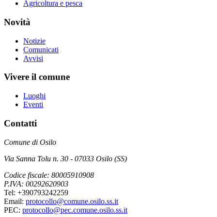
Agricoltura e pesca
Novità
Notizie
Comunicati
Avvisi
Vivere il comune
Luoghi
Eventi
Contatti
Comune di Osilo
Via Sanna Tolu n. 30 - 07033 Osilo (SS)
Codice fiscale: 80005910908
P.IVA: 00292620903
Tel: +390793242259
Email:
protocollo@comune.osilo.ss.it
PEC:
protocollo@pec.comune.osilo.ss.it