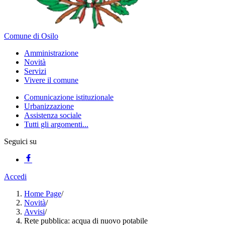
Comune di Osilo
Amministrazione
Novità
Servizi
Vivere il comune
Comunicazione istituzionale
Urbanizzazione
Assistenza sociale
Tutti gli argomenti...
Seguici su
Accedi
Home Page
/
Novità
/
Avvisi
/
Rete pubblica: acqua di nuovo potabile