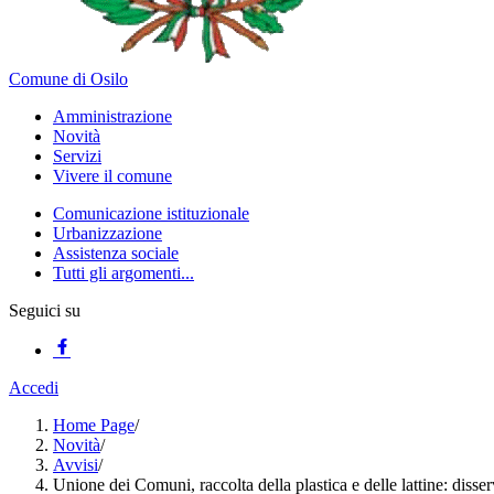
Comune di Osilo
Amministrazione
Novità
Servizi
Vivere il comune
Comunicazione istituzionale
Urbanizzazione
Assistenza sociale
Tutti gli argomenti...
Seguici su
Accedi
Home Page
/
Novità
/
Avvisi
/
Unione dei Comuni, raccolta della plastica e delle lattine: disse