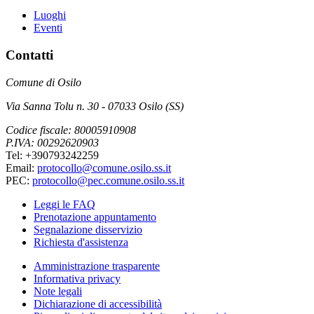
Luoghi
Eventi
Contatti
Comune di Osilo
Via Sanna Tolu n. 30 - 07033 Osilo (SS)
Codice fiscale: 80005910908
P.IVA: 00292620903
Tel: +390793242259
Email:
protocollo@comune.osilo.ss.it
PEC:
protocollo@pec.comune.osilo.ss.it
Leggi le FAQ
Prenotazione appuntamento
Segnalazione disservizio
Richiesta d'assistenza
Amministrazione trasparente
Informativa privacy
Note legali
Dichiarazione di accessibilità