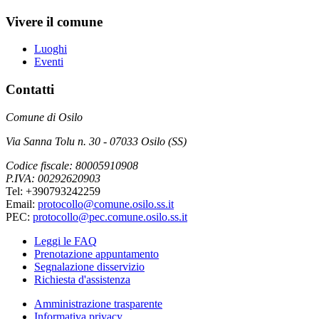
Vivere il comune
Luoghi
Eventi
Contatti
Comune di Osilo
Via Sanna Tolu n. 30 - 07033 Osilo (SS)
Codice fiscale: 80005910908
P.IVA: 00292620903
Tel: +390793242259
Email:
protocollo@comune.osilo.ss.it
PEC:
protocollo@pec.comune.osilo.ss.it
Leggi le FAQ
Prenotazione appuntamento
Segnalazione disservizio
Richiesta d'assistenza
Amministrazione trasparente
Informativa privacy