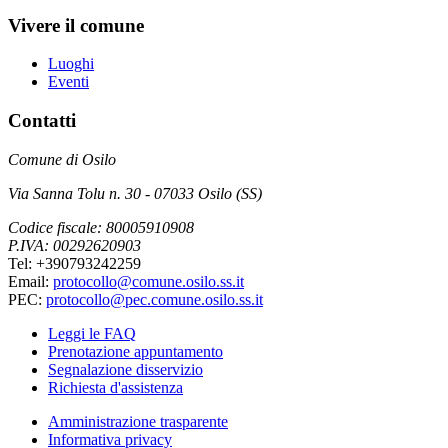
Vivere il comune
Luoghi
Eventi
Contatti
Comune di Osilo
Via Sanna Tolu n. 30 - 07033 Osilo (SS)
Codice fiscale: 80005910908
P.IVA: 00292620903
Tel: +390793242259
Email:
protocollo@comune.osilo.ss.it
PEC:
protocollo@pec.comune.osilo.ss.it
Leggi le FAQ
Prenotazione appuntamento
Segnalazione disservizio
Richiesta d'assistenza
Amministrazione trasparente
Informativa privacy