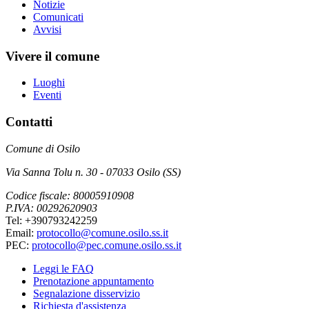
Notizie
Comunicati
Avvisi
Vivere il comune
Luoghi
Eventi
Contatti
Comune di Osilo
Via Sanna Tolu n. 30 - 07033 Osilo (SS)
Codice fiscale: 80005910908
P.IVA: 00292620903
Tel: +390793242259
Email:
protocollo@comune.osilo.ss.it
PEC:
protocollo@pec.comune.osilo.ss.it
Leggi le FAQ
Prenotazione appuntamento
Segnalazione disservizio
Richiesta d'assistenza