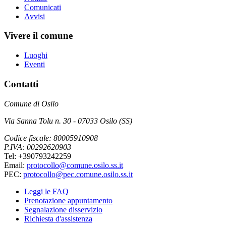
Comunicati
Avvisi
Vivere il comune
Luoghi
Eventi
Contatti
Comune di Osilo
Via Sanna Tolu n. 30 - 07033 Osilo (SS)
Codice fiscale: 80005910908
P.IVA: 00292620903
Tel: +390793242259
Email:
protocollo@comune.osilo.ss.it
PEC:
protocollo@pec.comune.osilo.ss.it
Leggi le FAQ
Prenotazione appuntamento
Segnalazione disservizio
Richiesta d'assistenza