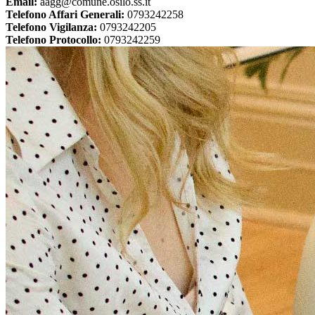
Email:
aagg@comune.osilo.ss.it
Telefono Affari Generali:
0793242258
Telefono Vigilanza:
0793242205
Telefono Protocollo:
0793242259