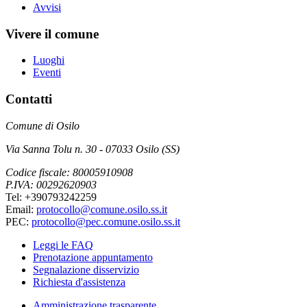
Avvisi
Vivere il comune
Luoghi
Eventi
Contatti
Comune di Osilo
Via Sanna Tolu n. 30 - 07033 Osilo (SS)
Codice fiscale: 80005910908
P.IVA: 00292620903
Tel: +390793242259
Email:
protocollo@comune.osilo.ss.it
PEC:
protocollo@pec.comune.osilo.ss.it
Leggi le FAQ
Prenotazione appuntamento
Segnalazione disservizio
Richiesta d'assistenza
Amministrazione trasparente